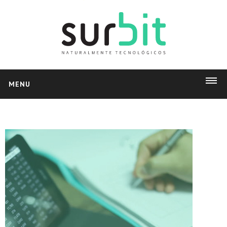
MENU
INICIO
PRODUCTOS
Delysoft
Facturación Electrónica
Pedidos Web
App Market
NOSOTROS
Empresa