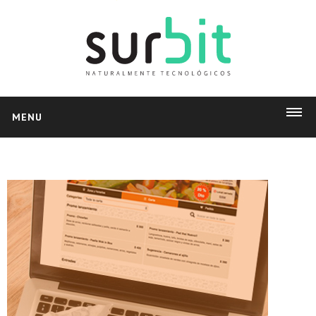
MENU
INICIO
PRODUCTOS
Delysoft
Facturación Electrónica
Pedidos Web
App Market
NOSOTROS
Empresa