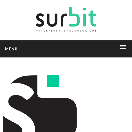
MENU
INICIO
PRODUCTOS
Delysoft
Facturación Electrónica
Pedidos Web
NOSOTROS
Empresa
Soporte