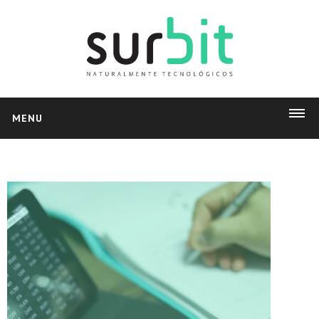
MENU
INICIO
PRODUCTOS
Delysoft
Facturación Electrónica
Pedidos Web
App Market
NOSOTROS
Empresa